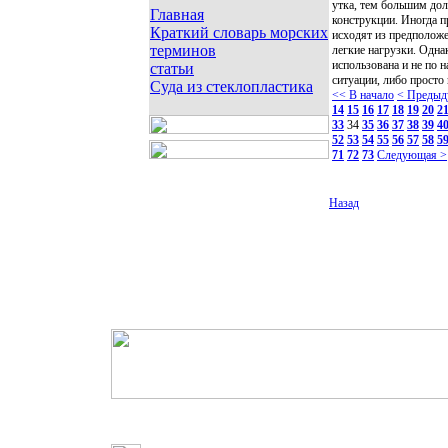
утка, тем большим до
Главная
конструкции. Иногда п
Краткий словарь морских
исходят из предположе
терминов
легкие нагрузки. Одна
использована и не по 
статьи
ситуации, либо просто
Суда из стеклопластика
<< В начало
< Предыд
14
15
16
17
18
19
20
2
33
34
35
36
37
38
39
4
52
53
54
55
56
57
58
5
71
72
73
Следующая >
Назад