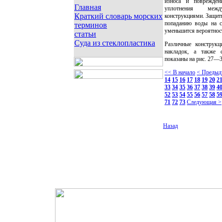
износа и поврежден
Главная
уплотнения меж
Краткий словарь морских
конструкциями. Защитн
попаданию воды на са
терминов
уменьшится вероятност
статьи
Суда из стеклопластика
Различные конструкц
накладок, а также 
показаны на рис. 27—3
<< В начало
< Предыд
14
15
16
17
18
19
20
2
33
34
35
36
37
38
39
4
52
53
54
55
56
57
58
5
71
72
73
Следующая >
Назад