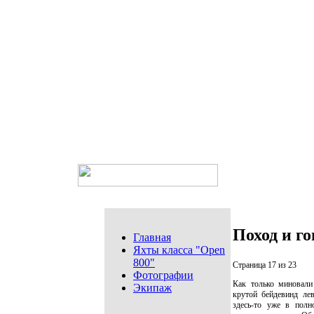
Поход и г
Главная
Яхты класса "Open
800"
Страница 17 из 23
Фотографии
Как только миновали
Экипаж
крутой бейдевинд лев
здесь-то уже в полн