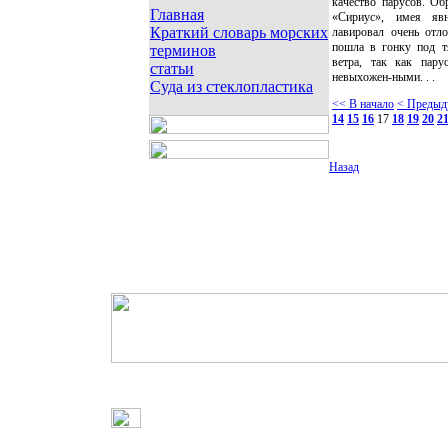
качество парусов. Об
Главная
«Сириус», имея явн
Краткий словарь морских
лавировал очень отло
пошла в гонку под т
терминов
ветра, так как пару
статьи
невыхожен-ными. . .
Суда из стеклопластика
<< В начало
< Предыд
14
15
16
17
18
19
20
2
Назад