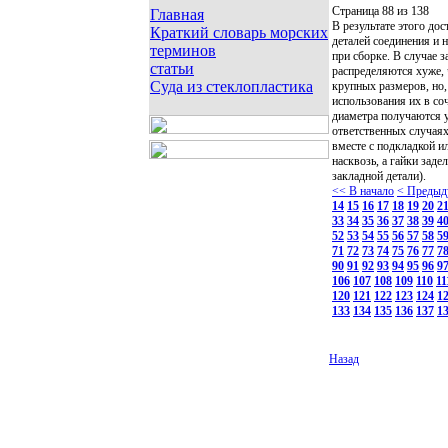
Страница 88 из 138
Главная
В результате этого до
Краткий словарь морских
деталей соединения и 
терминов
при сборке. В случае з
статьи
распределяются хуже,
Суда из стеклопластика
крупных размеров, но,
использования их в со
диаметра получаются 
ответственных случаях
вместе с подкладкой 
насквозь, а гайки зад
закладной детали).
<< В начало
< Предыд
14
15
16
17
18
19
20
2
33
34
35
36
37
38
39
4
52
53
54
55
56
57
58
5
71
72
73
74
75
76
77
7
90
91
92
93
94
95
96
9
106
107
108
109
110
11
120
121
122
123
124
1
133
134
135
136
137
1
Назад