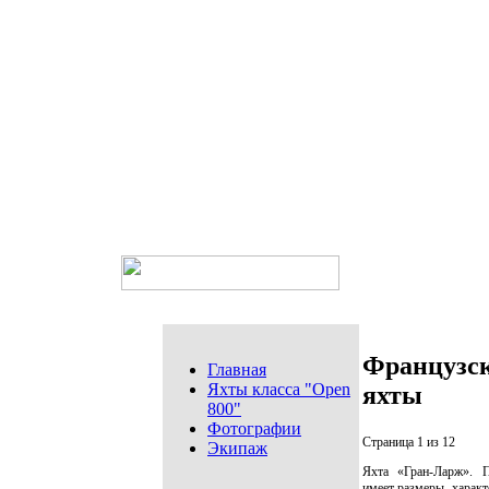
Французск
Главная
Яхты класса "Open
яхты
800"
Фотографии
Страница 1 из 12
Экипаж
Яхта «Гран-Ларж». П
имеет размеры, характ