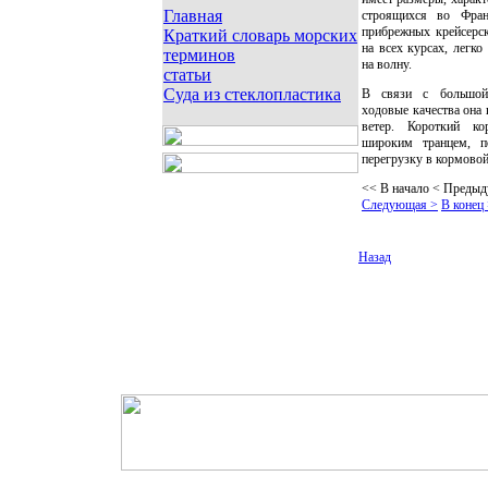
Главная
строящихся во Фран
прибрежных крейсерск
Краткий словарь морских
на всех курсах, легко
терминов
на волну.
статьи
Суда из стеклопластика
В связи с большой
ходовые качества она
ветер. Короткий ко
широким транцем, п
перегрузку в кормовой
<< В начало
< Предыд
Следующая >
В конец
Назад